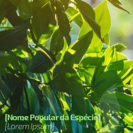
[
N
o
m
e
P
o
p
u
l
a
r
d
a
E
s
p
é
c
i
e
]
[
L
o
r
e
m
I
p
s
u
m
]