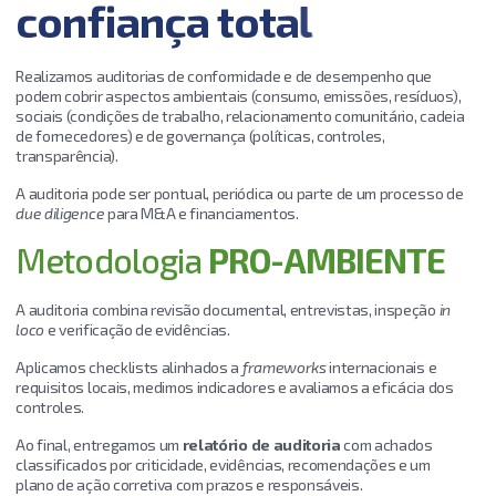
c
o
n
f
i
a
n
ç
a
t
o
t
a
l
Realizamos auditorias de conformidade e de desempenho que
podem cobrir aspectos ambientais (consumo, emissões, resíduos),
sociais (condições de trabalho, relacionamento comunitário, cadeia
de fornecedores) e de governança (políticas, controles,
transparência).
A auditoria pode ser pontual, periódica ou parte de um processo de
due diligence
para M&A e financiamentos.
Metodologia
PRO-AMBIENTE
A auditoria combina revisão documental, entrevistas, inspeção
in
loco
e verificação de evidências.
Aplicamos checklists alinhados a
frameworks
internacionais e
requisitos locais, medimos indicadores e avaliamos a eficácia dos
controles.
Ao final, entregamos um
relatório de auditoria
com achados
classificados por criticidade, evidências, recomendações e um
plano de ação corretiva com prazos e responsáveis.