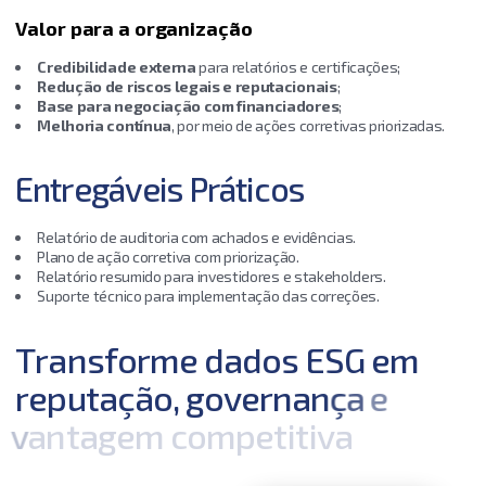
Valor para a organização
Credibilidade externa
para relatórios e certificações;
Redução de riscos legais e reputacionais
;
Base para negociação com financiadores
;
Melhoria contínua
, por meio de ações corretivas priorizadas.
Entregáveis Práticos
Relatório de auditoria com achados e evidências.
Plano de ação corretiva com priorização.
Relatório resumido para investidores e stakeholders.
Suporte técnico para implementação das correções.
T
r
a
n
s
f
o
r
m
e
d
a
d
o
s
E
S
G
e
m
r
e
p
u
t
a
ç
ã
o
,
g
o
v
e
r
n
a
n
ç
a
e
v
a
n
t
a
g
e
m
c
o
m
p
e
t
i
t
i
v
a