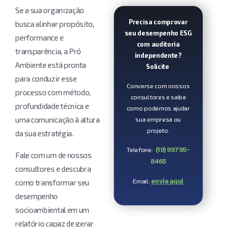
Se a sua organização
Precisa comprovar
busca alinhar propósito,
seu desempenho ESG
performance e
com auditoria
transparência, a Pró
independente?
Ambiente está pronta
Solicite
para conduzir esse
Converse com nossos
processo com método,
consultores e saiba
profundidade técnica e
como podemos ajudar
sua empresa ou
uma comunicação à altura
projeto.
da sua estratégia.
Telefone:
(19) 99795-
Fale com um de nossos
8465
consultores e descubra
Email:
envie aqui
como transformar seu
desempenho
socioambiental em um
relatório capaz de gerar