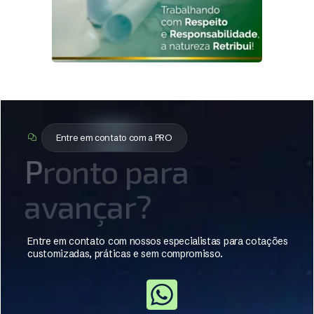
Entre em contato com a PRO
P
r
o
n
t
o
p
a
r
a
a
v
a
n
ç
a
r
?
Entre em contato com nossos especialistas para cotações
customizadas, práticas e sem compromisso.