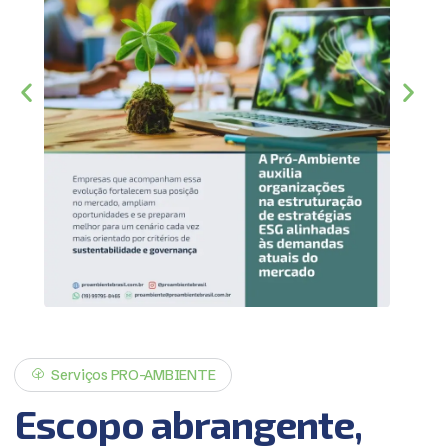
Serviços PRO-AMBIENTE
E
s
c
o
p
o
a
b
r
a
n
g
e
n
t
e
,