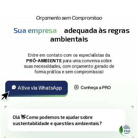
Orçamento sem Compromisso
Sua empresa
adequada às regras
ambientais
Entre em contato com os especialistas da
PRÓ-AMBIENTE
para uma conversa sobre
suas necessidades, com orçamento gerado de
forma prática e sem compromissos!
Ative via WhatsApp
Conheça a PRO
O
l
á
👋
C
o
m
o
p
o
d
e
m
o
s
t
e
a
j
u
d
a
r
s
o
b
r
e
s
u
s
t
e
n
t
a
b
i
l
i
d
a
d
e
e
q
u
e
s
t
õ
e
s
a
m
b
i
e
n
t
a
i
s
?