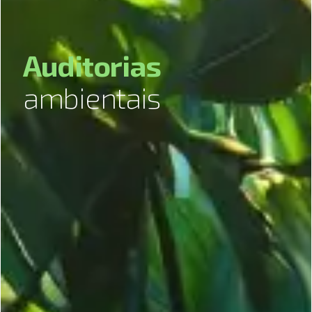
A
u
d
i
t
o
r
i
a
s
a
m
b
i
e
n
t
a
i
s