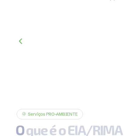
Serviços PRO-AMBIENTE
O
q
u
e
é
o
E
I
A
/
R
I
M
A