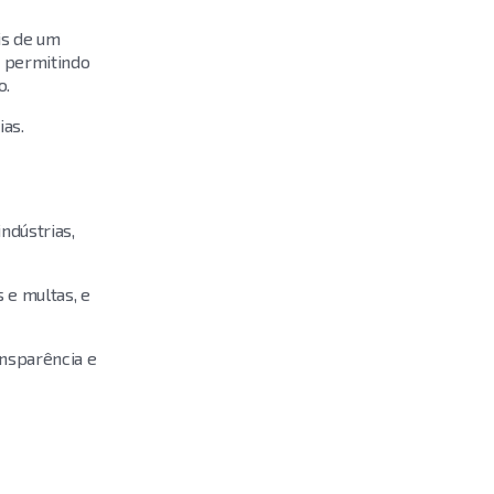
is de um
, permitindo
o.
as.
ndústrias,
 e multas, e
ansparência e