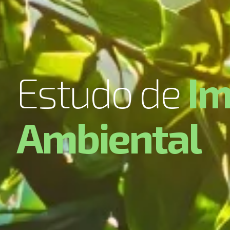
E
s
t
u
d
o
d
e
I
A
m
b
i
e
n
t
a
l