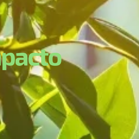
m
p
a
c
t
o