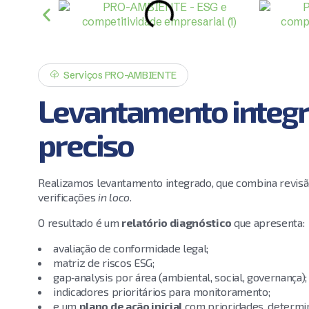
Serviços PRO-AMBIENTE
Levantamento integra
preciso
Realizamos levantamento integrado, que combina revisão
verificações
in loco
.
O resultado é um
relatório diagnóstico
que apresenta:
avaliação de conformidade legal;
matriz de riscos ESG;
gap‑analysis por área (ambiental, social, governança);
indicadores prioritários para monitoramento;
e um
plano de ação inicial
com prioridades, determin