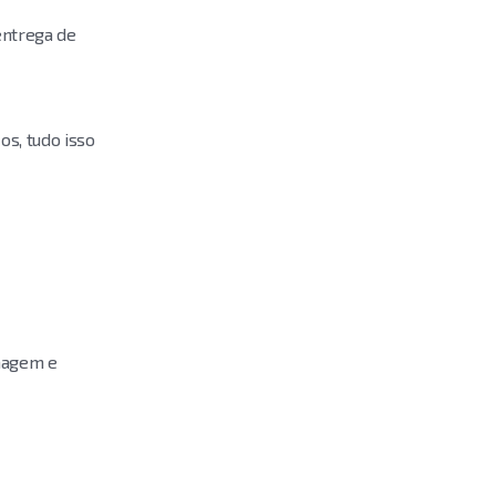
entrega de
os, tudo isso
enagem e