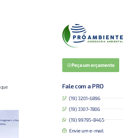
Peça um orçamento
Fale com a PRO
 que
(19) 3201-6896
(19) 3307-7806
(19) 99795-8465
Envie um e-mail