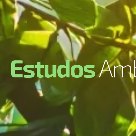
E
s
t
u
d
o
s
A
m