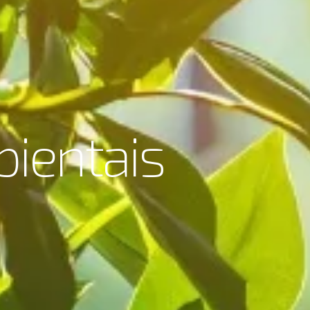
b
i
e
n
t
a
i
s