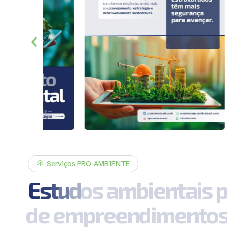
Serviços PRO-AMBIENTE
E
s
t
u
d
o
s
a
m
b
i
e
n
t
a
i
s
d
e
e
m
p
r
e
e
n
d
i
m
e
n
t
o