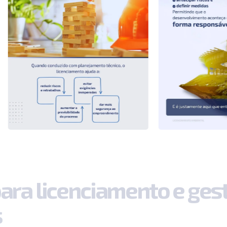
p
a
r
a
l
i
c
e
n
c
i
a
m
e
n
t
o
e
g
e
s
s