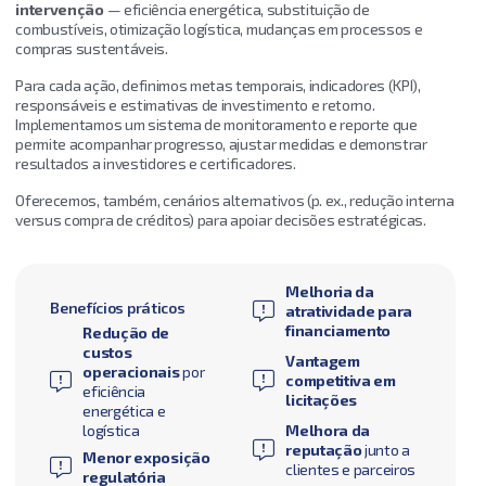
intervenção
— eficiência energética, substituição de
combustíveis, otimização logística, mudanças em processos e
compras sustentáveis.
Para cada ação, definimos metas temporais, indicadores (KPI),
responsáveis e estimativas de investimento e retorno.
Implementamos um sistema de monitoramento e reporte que
permite acompanhar progresso, ajustar medidas e demonstrar
resultados a investidores e certificadores.
Oferecemos, também, cenários alternativos (p. ex., redução interna
versus compra de créditos) para apoiar decisões estratégicas.
Melhoria da
Benefícios práticos
atratividade para
financiamento
Redução de
custos
Vantagem
operacionais
por
competitiva em
eficiência
licitações
energética e
logística
Melhora da
reputação
junto a
Menor exposição
clientes e parceiros
regulatória