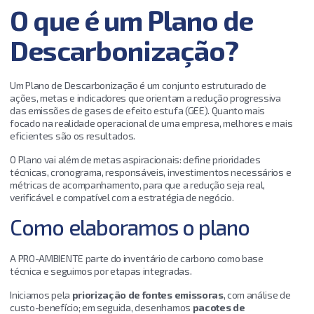
O
q
u
e
é
u
m
P
l
a
n
o
d
e
D
e
s
c
a
r
b
o
n
i
z
a
ç
ã
o
?
Um Plano de Descarbonização é um conjunto estruturado de
ações, metas e indicadores que orientam a redução progressiva
das emissões de gases de efeito estufa (GEE). Quanto mais
focado na realidade operacional de uma empresa, melhores e mais
eficientes são os resultados.
O Plano vai além de metas aspiracionais: define prioridades
técnicas, cronograma, responsáveis, investimentos necessários e
métricas de acompanhamento, para que a redução seja real,
verificável e compatível com a estratégia de negócio.
Como elaboramos o plano
A PRO-AMBIENTE parte do inventário de carbono como base
técnica e seguimos por etapas integradas.
Iniciamos pela
priorização de fontes emissoras
, com análise de
custo-benefício; em seguida, desenhamos
pacotes de