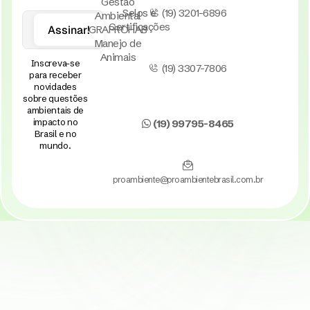
Gestão
Selos e
(19) 3201-6896
Ambiental
Certificações
Assinar!
GRAPROHAB
Manejo de
Animais
Inscreva-se
(19) 3307-7806
para receber
novidades
sobre questões
ambientais de
impacto no
(19) 99795-8465
Brasil e no
mundo.
proambiente@proambientebrasil.com.br