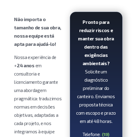
Não importa o
Pronto para
tamanho de sua obra,
reduzir riscos e
nossa equipe está
manter sua obra
apta para ajudá-lo!
dentro das
exigências
Nossa experiência de
ambientais?
+
24 anos
em
Solicite um
consultoria e
diagnóstico
licenciamento garante
preliminar do
uma abordagem
canteiro. Enviamos
pragmática: traduzimos
proposta técnica
normas em decisões
com escopo e prazo
objetivas, adaptadas a
em até 48 horas.
cada projeto, e nos
integramos à equipe
Telefone:
(19)