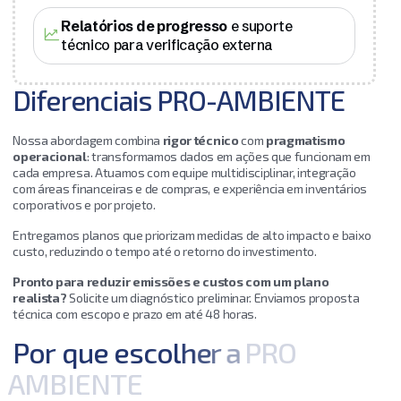
Relatórios de progresso
e suporte
técnico para verificação externa
Diferenciais PRO-AMBIENTE
Nossa abordagem combina
rigor técnico
com
pragmatismo
operacional
: transformamos dados em ações que funcionam em
cada empresa. Atuamos com equipe multidisciplinar, integração
com áreas financeiras e de compras, e experiência em inventários
corporativos e por projeto.
Entregamos planos que priorizam medidas de alto impacto e baixo
custo, reduzindo o tempo até o retorno do investimento.
Pronto para reduzir emissões e custos com um plano
realista?
Solicite um diagnóstico preliminar. Enviamos proposta
técnica com escopo e prazo em até 48 horas.
P
o
r
q
u
e
e
s
c
o
l
h
e
r
a
P
R
O
A
M
B
I
E
N
T
E