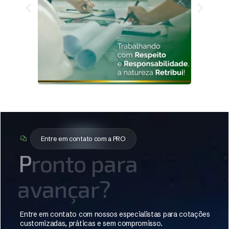
Entre em contato com a PRO
P
r
o
n
t
o
p
a
r
a
a
v
a
n
ç
a
r
?
Entre em contato com nossos especialistas para cotações
customizadas, práticas e sem compromisso.