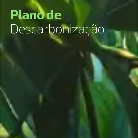
P
l
a
n
o
d
e
D
e
s
c
a
r
b
o
n
i
z
a
ç
ã
o