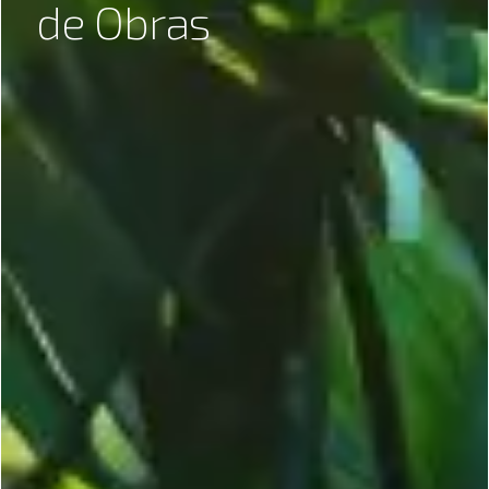
d
e
O
b
r
a
s