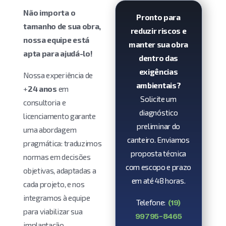
Não importa o
Pronto para
tamanho de sua obra,
reduzir riscos e
nossa equipe está
manter sua obra
apta para ajudá-lo!
dentro das
exigências
Nossa experiência de
ambientais?
+
24 anos
em
Solicite um
consultoria e
diagnóstico
licenciamento garante
preliminar do
uma abordagem
canteiro. Enviamos
pragmática: traduzimos
proposta técnica
normas em decisões
com escopo e prazo
objetivas, adaptadas a
em até 48 horas.
cada projeto, e nos
integramos à equipe
Telefone:
(19)
para viabilizar sua
99795-8465
implantação.