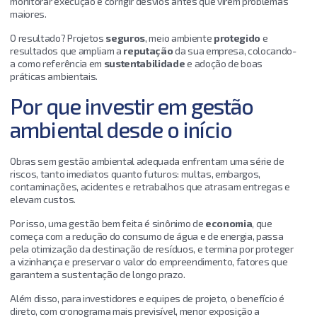
monitorar execução e corrigir desvios antes que virem problemas
maiores.
O resultado? Projetos
seguros
, meio ambiente
protegido
e
resultados que ampliam a
reputação
da sua empresa, colocando-
a como referência em
sustentabilidade
e adoção de boas
práticas ambientais.
Por que investir em gestão
ambiental desde o início
Obras sem gestão ambiental adequada enfrentam uma série de
riscos, tanto imediatos quanto futuros: multas, embargos,
contaminações, acidentes e retrabalhos que atrasam entregas e
elevam custos.
Por isso, uma gestão bem feita é sinônimo de
economia
, que
começa com a redução do consumo de água e de energia, passa
pela otimização da destinação de resíduos, e termina por proteger
a vizinhança e preservar o valor do empreendimento, fatores que
garantem a sustentação de longo prazo.
Além disso, para investidores e equipes de projeto, o benefício é
direto, com cronograma mais previsível, menor exposição a