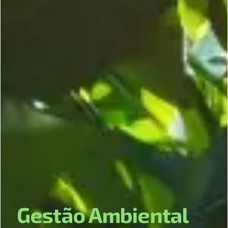
G
e
s
t
ã
o
A
m
b
i
e
n
t
a
l