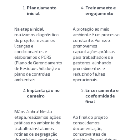
Planejamento
Treinamento e
inicial
engajamento
Na etapa inicial,
A proteção ao meio
realizamos diagnóstico
ambiente é um processo
do projeto, revisamos
constante. Por isso,
licenças e
promovemos
condicionantes e
capacitações práticas
elaboramos o PGRS
para trabalhadores e
(Plano de Gerenciamento
gestores, alinhando
de Resíduos Sólidos) e o
procedimentos e
plano de controles
reduzindo falhas
ambientais.
operacionais.
Implantação no
Encerramento e
canteiro
conformidade
final
Mãos à obra! Nesta
etapa, realizamos ações
Ao final do projeto,
práticas no ambiente de
consolidamos
trabalho. Instalamos
documentação,
rotinas de segregação
comprovantes de
de resíduos, pontos de
destinação e relatórios