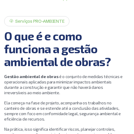
Serviços PRO-AMBIENTE
O
q
u
e
é
e
c
o
m
o
f
u
n
c
i
o
n
a
a
g
e
s
t
ã
o
a
m
b
i
e
n
t
a
l
d
e
o
b
r
a
s
?
Gestão ambiental de obras
é o conjunto de medidas técnicas e
operacionais aplicadas para minimizar impactos ambientais
durante a construção e garantir que não haverá danos
irreversíveis ao meio ambiente.
Ela começa na fase de projeto, acompanha os trabalhos no
canteiro de obras e se estende até a conclusão das atividades,
sempre com foco em conformidade legal, segurança ambiental e
eficiência de recursos.
Na prática, isso significa identificar riscos, planejar controles,