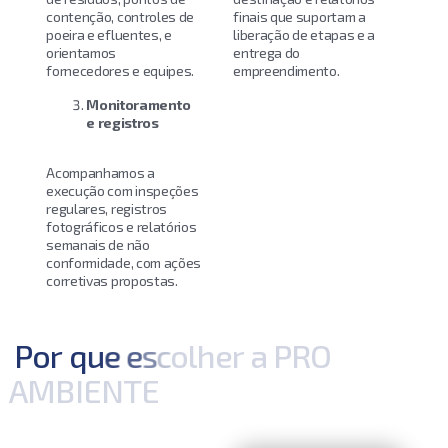
contenção, controles de
finais que suportam a
poeira e efluentes, e
liberação de etapas e a
orientamos
entrega do
fornecedores e equipes.
empreendimento.
Monitoramento
e registros
Acompanhamos a
execução com inspeções
regulares, registros
fotográficos e relatórios
semanais de não
conformidade, com ações
corretivas propostas.
P
o
r
q
u
e
e
s
c
o
l
h
e
r
a
P
R
O
A
M
B
I
E
N
T
E