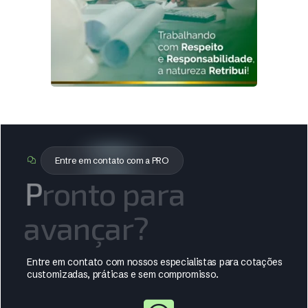
Entre em contato com a PRO
P
r
o
n
t
o
p
a
r
a
a
v
a
n
ç
a
r
?
Entre em contato com nossos especialistas para cotações
customizadas, práticas e sem compromisso.