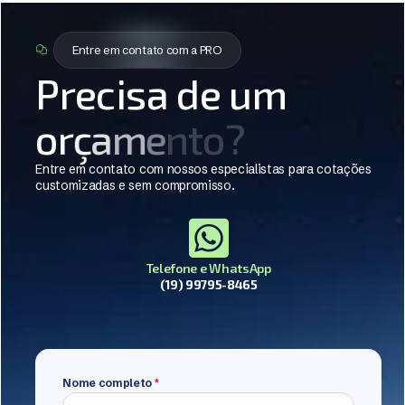
Entre em contato com a PRO
P
r
e
c
i
s
a
d
e
u
m
o
r
ç
a
m
e
n
t
o
?
Entre em contato com nossos especialistas para cotações
customizadas e sem compromisso.
Telefone e WhatsApp
(19) 99795-8465
Nome completo
*