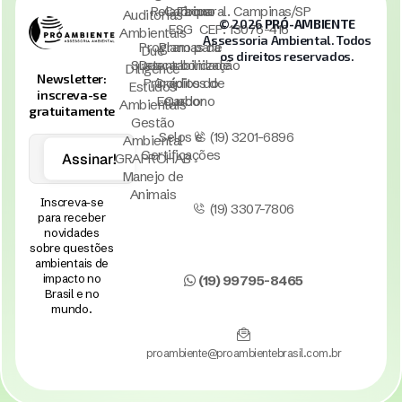
Relatórios
Carbono
Taquaral. Campinas/SP
Auditorias
© 2026
PRÓ-AMBIENTE
ESG
CEP: 13076-416
Ambientais
Assessoria Ambiental. Todos
Programas de
Plano para
Due
os direitos reservados.
Sustentabilidade
Descarbonização
Diligence
Newsletter:
Princípios do
Créditos de
Estudos
inscreva-se
Equador
Carbono
Ambientais
gratuitamente
Gestão
Selos e
(19) 3201-6896
Ambiental
Certificações
Assinar!
GRAPROHAB
Manejo de
Animais
Inscreva-se
(19) 3307-7806
para receber
novidades
sobre questões
ambientais de
impacto no
(19) 99795-8465
Brasil e no
mundo.
proambiente@proambientebrasil.com.br