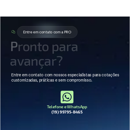
Entre em contato com a PRO
P
r
o
n
t
o
p
a
r
a
a
v
a
n
ç
a
r
?
Entre em contato com nossos especialistas para cotações
customizadas, práticas e sem compromisso.
Telefone e WhatsApp
(19) 99795-8465