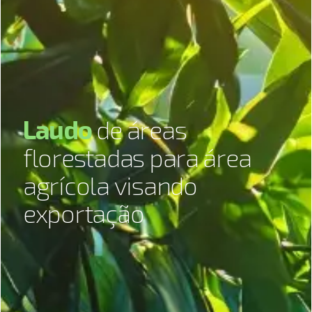
L
a
u
d
o
d
e
á
r
e
a
s
f
l
o
r
e
s
t
a
d
a
s
p
a
r
a
á
r
e
a
a
g
r
í
c
o
l
a
v
i
s
a
n
d
o
e
x
p
o
r
t
a
ç
ã
o